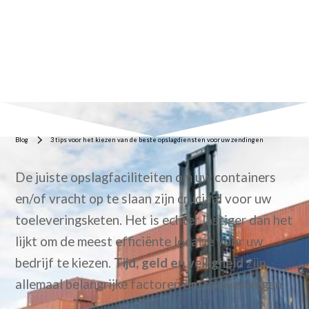
Courtney L.
11 april 2023
Blog
3 tips voor het kiezen van de beste opslagdiensten voor uw zendingen
De juiste opslagfaciliteiten om uw containers
en/of vracht op te slaan zijn cruciaal voor uw
toeleveringsketen. Het is echter lastiger dan het
lijkt om de meest efficiënte locatie voor uw
bedrijf te kiezen.
Tijd, geld en veiligheid
zijn
allemaal belangrijke factoren om te overwegen.