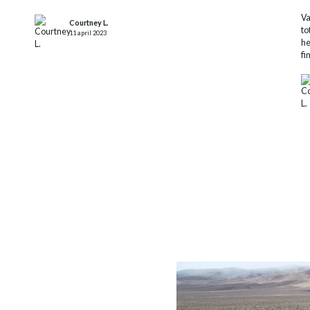
‍V
Courtney L.
to
11 april 2023
he
fi