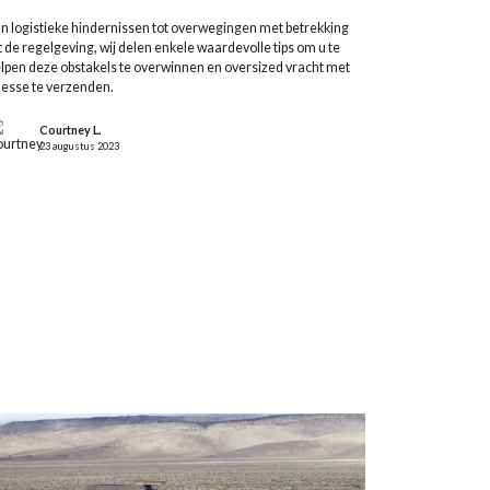
an logistieke hindernissen tot overwegingen met betrekking
t de regelgeving, wij delen enkele waardevolle tips om u te
lpen deze obstakels te overwinnen en oversized vracht met
nesse te verzenden.
Courtney L.
23 augustus 2023